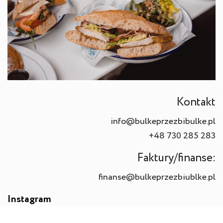
Kontakt
info@bulkeprzezbibulke.pl
+48 730 285 283
Necessary
These
Faktury/finanse:
cookies are
finanse@bulkeprzezbiublke.pl
not
optional.
Instagram
They are
needed for